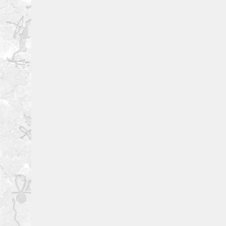
Поцелуй Карьялы
Живой Север