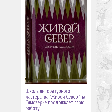
ел
Школа литературного
мастерства "Живой Север" на
Сямозерье продолжает свою
работу